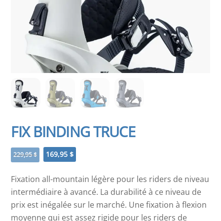
FIX BINDING TRUCE
Le
Le
169,95
$
229,95
$
prix
prix
initial
actuel
Fixation all-mountain légère pour les riders de niveau
était :
est :
intermédiaire à avancé. La durabilité à ce niveau de
229,95 $.
169,95 $.
prix est inégalée sur le marché. Une fixation à flexion
moyenne qui est assez rigide pour les riders de