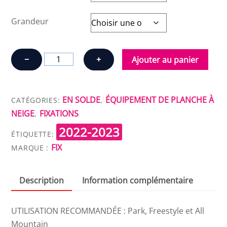
Grandeur
quantité
−
+
Ajouter au panier
de
FIX
BINDING
EN SOLDE
ÉQUIPEMENT DE PLANCHE À
CATÉGORIES:
,
TRUCE
NEIGE
FIXATIONS
,
2022-2023
ÉTIQUETTE:
FIX
MARQUE :
Description
Information complémentaire
UTILISATION RECOMMANDÉE : Park, Freestyle et All
Mountain