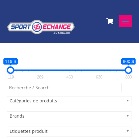
Skip
to
Cart
content
Men
119 $
800 $
119
289
460
630
800
Catégories de produits
Brands
Étiquettes produit