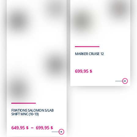
MARKER CRUISE 12
699,95
$
FIXATIONS SALOMON S/LAB
SHIFT MNC (10-13)
Plage
–
649,95
$
699,95
$
de