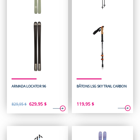
ARMADA LOCATOR 96
BÂTONS LSG SKY TRAIL CARBON
Le
Le
629,95
$
119,95
$
829,95
$
prix
prix
initial
actuel
était :
est :
829,95 $.
629,95 $.