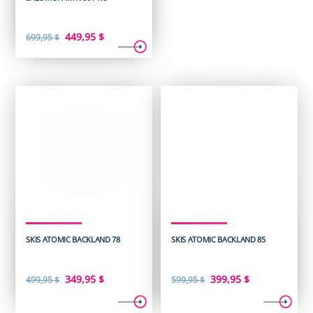
Le
Le
449,95
$
699,95
$
prix
prix
initial
actuel
était :
est :
699,95 $.
449,95 $.
SKIS ATOMIC BACKLAND 78
SKIS ATOMIC BACKLAND 85
Le
Le
Le
Le
349,95
$
399,95
$
499,95
$
599,95
$
prix
prix
prix
prix