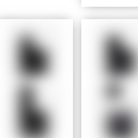
prix
prix
initial
actuel
était :
est :
199,95 $.
149,95 