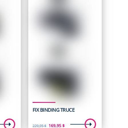
FIX BINDING TRUCE
Le
Le
169,95
$
229,95
$