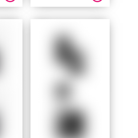
prix
prix
initial
actuel
était :
est :
$.
229,95 $.
169,95 $.