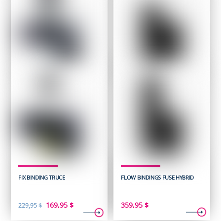
FIX BINDING TRUCE
FLOW BINDINGS FUSE HYBRID
Le
Le
169,95
$
359,95
$
229,95
$
prix
prix