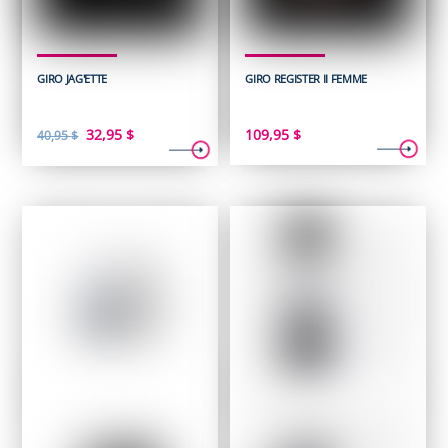
GIRO JAG'ETTE
GIRO REGISTER II FEMME
Le
Le
32,95
$
109,95
$
40,95
$
prix
prix
initial
actuel
était :
est :
40,95 $.
32,95 $.