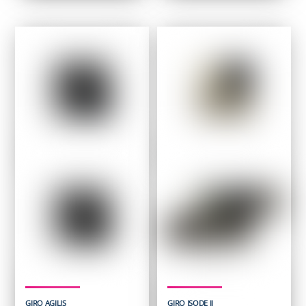
initial
actuel
était :
est :
229,95 $.
169,95 $.
GIRO AGILIS
GIRO ISODE II