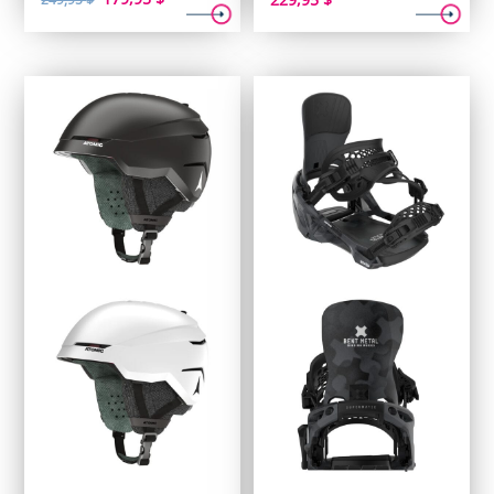
prix
prix
initial
actuel
était :
est :
249,95 $.
179,95 $.