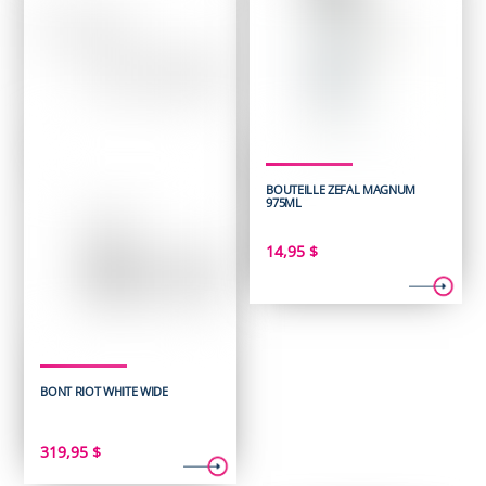
BOUTEILLE ZEFAL MAGNUM
975ML
14,95
$
BONT RIOT WHITE WIDE
319,95
$