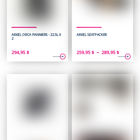
ARKEL ORCA PANNIERS - 22.5L X
ARKEL SEATPACKER
2
Plage
–
294,95
$
259,95
$
289,95
$
de
prix :
259,95 $
à
289,95 $