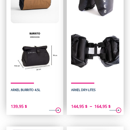
ARKEL BURRITO 4.5L
ARKEL DRY-LITES
Plage
–
139,95
$
144,95
$
164,95
$
de
prix :
144,95 $