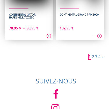
CONTINENTAL GATOR
CONTINENTAL GRAND PRIX 5000
HARDSHELL 700X25C
Plage
–
78,95
$
80,95
$
102,95
$
de
prix :
78,95 $
à
1
2
3
4
›
»
80,95 $
SUIVEZ-NOUS