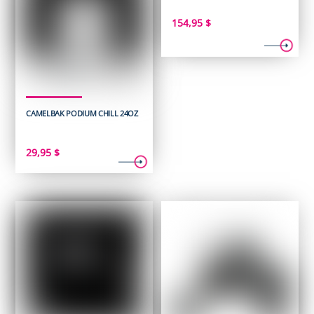
154,95
$
CAMELBAK PODIUM CHILL 24OZ
29,95
$