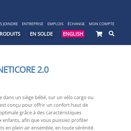
S JOINDRE
ENTREPRISE
EMPLOIS
ÉCHANGE
MON COMPTE
Cart
Searc
PRODUITS
EN SOLDE
ENGLISH
NETICORE 2.0
e dans un siège bébé, sur un vélo cargo ou
st conçu pour offrir un confort haut de
ptimale grâce à des caractéristiques
enfants, afin que vous puissiez profiter
 en plein air ensemble, en toute sérénité.