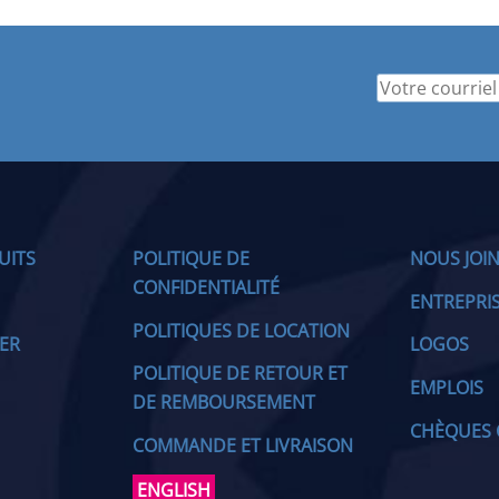
UITS
POLITIQUE DE
NOUS JOI
CONFIDENTIALITÉ
ENTREPRI
POLITIQUES DE LOCATION
IER
LOGOS
POLITIQUE DE RETOUR ET
EMPLOIS
DE REMBOURSEMENT
CHÈQUES 
COMMANDE ET LIVRAISON
ENGLISH