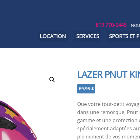
819 770-6445
NOU
LOCATION
SERVICES
SPORTS ET 
LAZER PNUT KI
69,95
$
Que votre tout-petit voyag
dans une remorque, Pnut e
gamme et une protection o
spécialement adaptées aux 
pleinement de vos moments