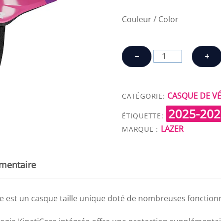
Couleur / Color
quantité
−
+
de
LAZER
PNUT
CASQUE DE V
CATÉGORIE:
KINETICORE
2025-202
2.0
ÉTIQUETTE:
LAZER
MARQUE :
mentaire
e est un casque taille unique doté de nombreuses fonctionna