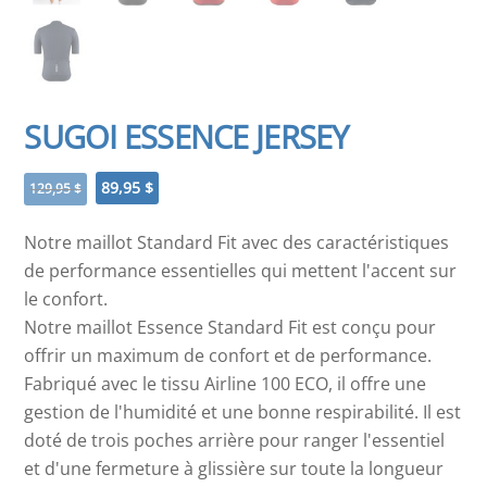
SUGOI ESSENCE JERSEY
Le
Le
89,95
$
129,95
$
prix
prix
initial
actuel
Notre maillot Standard Fit avec des caractéristiques
était :
est :
de performance essentielles qui mettent l'accent sur
129,95 $.
89,95 $.
le confort.
Notre maillot Essence Standard Fit est conçu pour
offrir un maximum de confort et de performance.
Fabriqué avec le tissu Airline 100 ECO, il offre une
gestion de l'humidité et une bonne respirabilité. Il est
doté de trois poches arrière pour ranger l'essentiel
et d'une fermeture à glissière sur toute la longueur