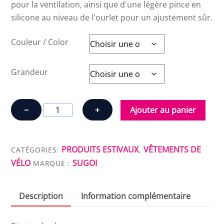
pour la ventilation, ainsi que d'une légère pince en
silicone au niveau de l'ourlet pour un ajustement sûr.
Couleur / Color
Grandeur
quantité
−
+
Ajouter au panier
de
SUGOI
ESSENCE
PRODUITS ESTIVAUX
VÊTEMENTS DE
CATÉGORIES:
,
JERSEY
VÉLO
SUGOI
MARQUE :
Description
Information complémentaire