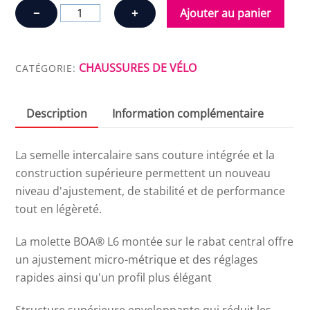
quantité
−
+
Ajouter au panier
de
SOULIERS
SHIMANO
CHAUSSURES DE VÉLO
CATÉGORIE:
XC3
Description
Information complémentaire
La semelle intercalaire sans couture intégrée et la
construction supérieure permettent un nouveau
niveau d'ajustement, de stabilité et de performance
tout en légèreté.
La molette BOA® L6 montée sur le rabat central offre
un ajustement micro-métrique et des réglages
rapides ainsi qu'un profil plus élégant
Structure supérieure enveloppante qui réduit les