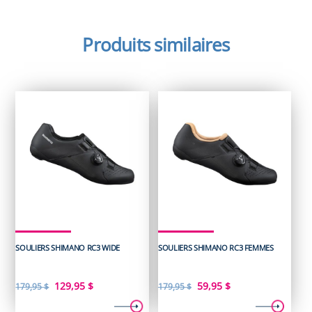
Produits similaires
SOULIERS SHIMANO RC3 WIDE
SOULIERS SHIMANO RC3 FEMMES
Le
Le
Le
Le
129,95
$
59,95
$
179,95
$
179,95
$
prix
prix
prix
prix