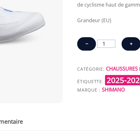
de cyclisme haut de gamm
Grandeur (EU)
quantité
−
+
de
SHIMANO
RC503
CHAUSSURES 
CATÉGORIE:
2025-202
ÉTIQUETTE:
SHIMANO
MARQUE :
mentaire