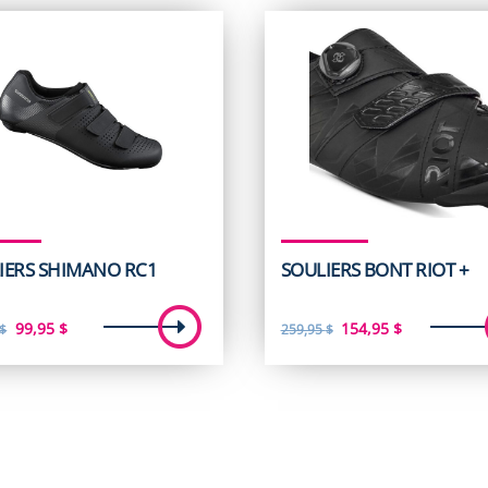
IERS SHIMANO RC1
SOULIERS BONT RIOT +
Le
Le
Le
Le
99,95
$
154,95
$
$
259,95
$
prix
prix
prix
prix
initial
actuel
initial
actuel
était :
est :
était :
est :
139,95 $.
99,95 $.
259,95 $.
154,95 $.