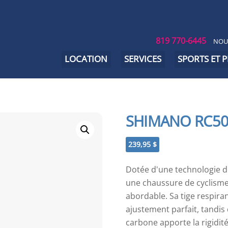
819 770-6445
NOU
LOCATION
SERVICES
SPORTS ET 
SHIMANO RC5
239,95
$
Dotée d'une technologie de
une chaussure de cyclisme
abordable. Sa tige respiran
ajustement parfait, tandis
carbone apporte la rigidité