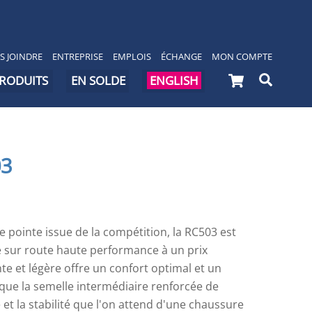
S JOINDRE
ENTREPRISE
EMPLOIS
ÉCHANGE
MON COMPTE
Cart
Searc
PRODUITS
EN SOLDE
ENGLISH
03
 pointe issue de la compétition, la RC503 est
 sur route haute performance à un prix
te et légère offre un confort optimal et un
 que la semelle intermédiaire renforcée de
 et la stabilité que l'on attend d'une chaussure