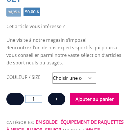
Le
Le
50,00
$
94,95
$
prix
prix
initial
actuel
Cet article vous intéresse ?
était :
est :
94,95 $.
50,00 $.
Une visite à notre magasin s’impose!
Rencontrez l’un de nos experts sportifs qui pourra
vous conseiller parmi notre vaste sélection d’articles
de sport neufs ou usagés.
COULEUR / SIZE
quantité
−
+
Ajouter au panier
de
RAQUETTES
WHITE
EN SOLDE
ÉQUIPEMENT DE RAQUETTES
CATÉGORIES:
,
MOUNTAIN
À NEIGE
JUNIOR
SENIOR
WHITE