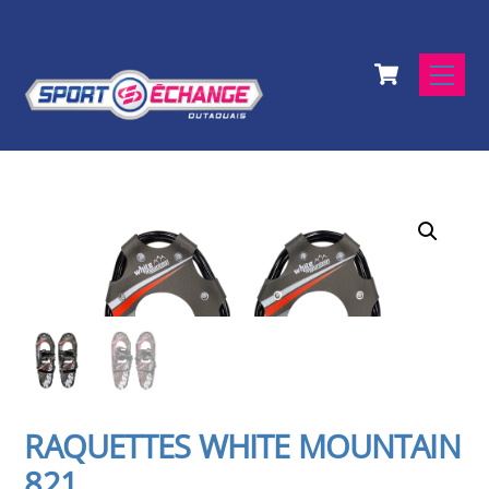
Skip
to
Cart
content
Men
RAQUETTES WHITE MOUNTAIN
821