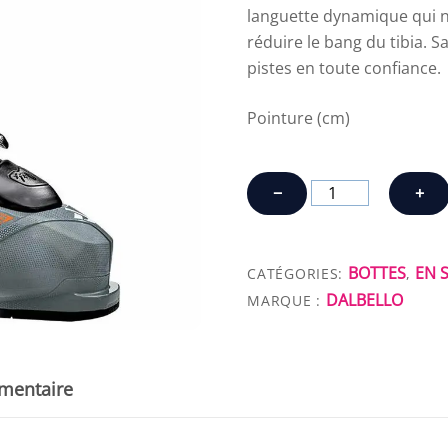
languette dynamique qui ne
réduire le bang du tibia. S
pistes en toute confiance.
Pointure (cm)
quantité
−
+
de
DALBELLO
KRYPTON
BOTTES
EN 
CATÉGORIES:
,
AX
DALBELLO
MARQUE :
110
mentaire