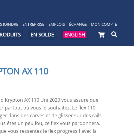
S JOINDRE
ENTREPRISE
EMPLOIS
ÉCHANGE
MON COMPTE
Cart
Searc
PRODUITS
EN SOLDE
ENGLISH
PTON AX 110
llo Krypton AX 110 Uni 2020 vous assure que
er partout où vous le souhaitez. Le flex 110
r dans des carves et de glisser sur des rails
vous êtes un peu fou, ce flex vous pardonnera.
ue vous ressentez le flex progressif avec la