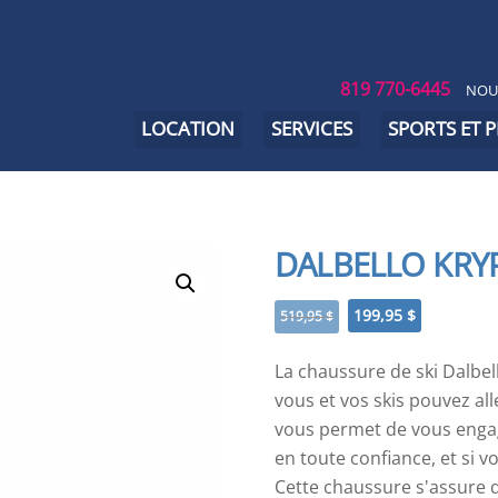
819 770-6445
NOU
LOCATION
SERVICES
SPORTS ET 
DALBELLO KRY
Le
Le
199,95
$
519,95
$
prix
prix
initial
actuel
La chaussure de ski Dalbe
était :
est :
vous et vos skis pouvez all
519,95 $.
199,95 $.
vous permet de vous engage
en toute confiance, et si 
Cette chaussure s'assure q