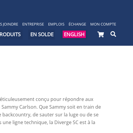
S JOINDRE
ENTREPRISE
EMPLOIS
ÉCHANGE
MON COMPTE
Cart
Searc
PRODUITS
EN SOLDE
ENGLISH
 méticuleusement conçu pour répondre aux
e Sammy Carlson. Que Sammy soit en train de
e backcountry, de sauter sur la luge ou de se
une ligne technique, la Diverge SC est à la