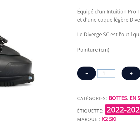
Équipé d'un Intuition Pro 
et d'une coque légère Dive
Le Diverge SC est l'outil q
Pointure (cm)
quantité
−
+
de
K2
DIVERGE
BOTTES
EN 
CATÉGORIES:
,
SC
2022-202
ÉTIQUETTE:
K2 SKI
MARQUE :