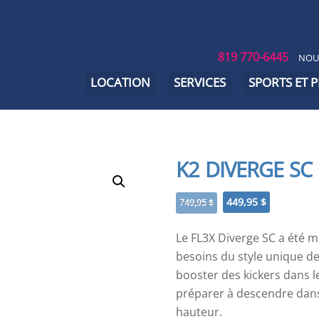
819 770-6445
NOU
LOCATION
SERVICES
SPORTS ET 
K2 DIVERGE SC
Le
Le
449,95
$
749,95
$
prix
prix
initial
actuel
Le FL3X Diverge SC a été
était :
est :
besoins du style unique d
749,95 $.
449,95 $.
booster des kickers dans l
préparer à descendre dans 
hauteur.