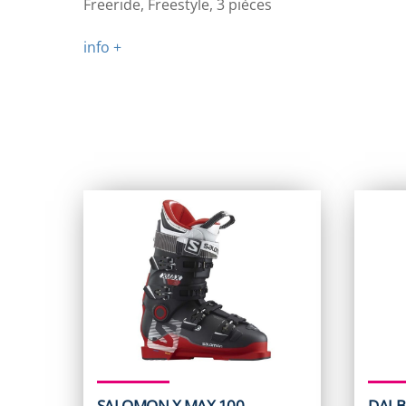
Freeride, Freestyle, 3 pièces
info +
SALOMON X MAX 100
DALB