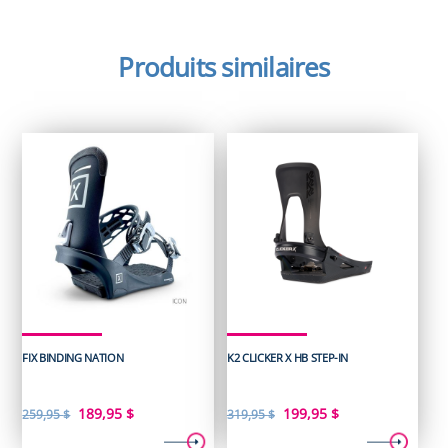
Produits similaires
FIX BINDING NATION
K2 CLICKER X HB STEP-IN
Le
Le
Le
Le
189,95
$
199,95
$
259,95
$
319,95
$
prix
prix
prix
prix