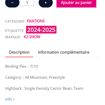
quantité
−
+
Ajouter au panier
de
K2
BOND
FIXATIONS
CATÉGORIE:
2024-2025
ÉTIQUETTE:
K2 SNOW
MARQUE :
Description
Information complémentaire
Binding Flex : 7/10
Category : All Mountain, Freestyle
Highback : Single Density Castor Bean, Team
info +