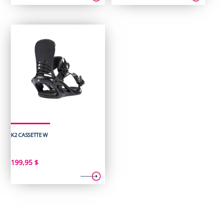
initial
actuel
initial
actuel
était :
est :
était :
est :
259,95 $.
189,95 $.
319,95 $.
199,95 $.
K2 CASSETTE W
199,95
$