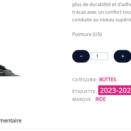
plus de durabilité et d’a
tracas avec un confort tou
conduite au niveau supéri
Pointure (US)
quantité
−
+
de
RIDE
ROOK
BOTTES
CATÉGORIE:
BOA
2023-202
ÉTIQUETTE:
RIDE
MARQUE :
mentaire