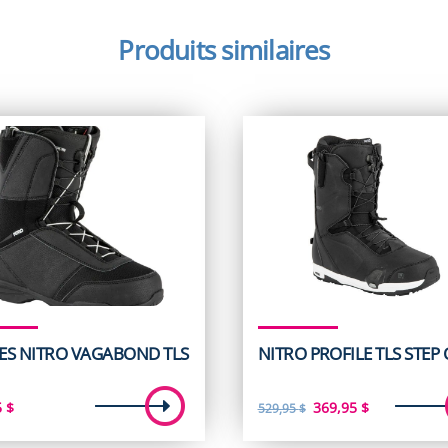
Produits similaires
ES NITRO VAGABOND TLS
NITRO PROFILE TLS STEP
Le
Le
5
$
369,95
$
529,95
$
prix
prix