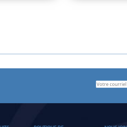
initial
actuel
était :
est :
529,95 $.
369,95 $.