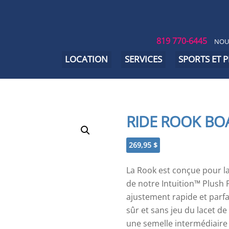
819 770-6445
NOU
LOCATION
SERVICES
SPORTS ET 
RIDE ROOK BO
269,95
$
La Rook est conçue pour l
de notre Intuition™ Plush
ajustement rapide et parf
sûr et sans jeu du lacet de
une semelle intermédiaire