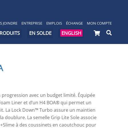
S JOINDRE
ENTREPRISE
EMPLOIS
ÉCHANGE
MON COMPTE
Cart
Searc
PRODUITS
EN SOLDE
ENGLISH
A
a progression avec un budget limité. Équipée
 Foam Liner et d’un H4 BOA® qui permet un
ait. La Lock Down™ Turbo assure un maintien
 la doublure. La semelle Grip Lite Sole associe
 +Slime à des coussinets en caoutchouc pour