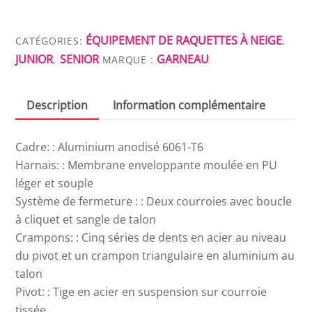
RAQUETTES
GARNEAU
ÉQUIPEMENT DE RAQUETTES À NEIGE
CATÉGORIES:
,
CHIC
JUNIOR
SENIOR
GARNEAU
,
MARQUE :
Description
Information complémentaire
Cadre: : Aluminium anodisé 6061-T6
Harnais: : Membrane enveloppante moulée en PU
léger et souple
Système de fermeture : : Deux courroies avec boucle
à cliquet et sangle de talon
Crampons: : Cinq séries de dents en acier au niveau
du pivot et un crampon triangulaire en aluminium au
talon
Pivot: : Tige en acier en suspension sur courroie
tissée