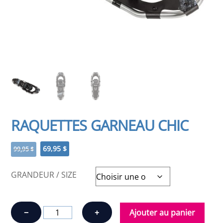
RAQUETTES GARNEAU CHIC
Le
Le
69,95
$
99,95
$
prix
prix
initial
actuel
GRANDEUR / SIZE
était :
est :
99,95 $.
69,95 $.
quantité
−
+
Ajouter au panier
de