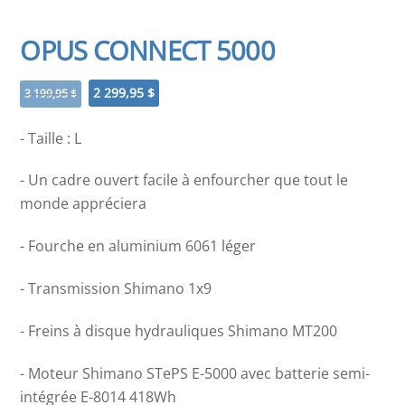
OPUS CONNECT 5000
Le
Le
2 299,95
$
3 199,95
$
prix
prix
initial
actuel
- Taille : L
était :
est :
3
2
- Un cadre ouvert facile à enfourcher que tout le
199,95 $.
299,95 $.
monde appréciera
- Fourche en aluminium 6061 léger
- Transmission Shimano 1x9
- Freins à disque hydrauliques Shimano MT200
- Moteur Shimano STePS E-5000 avec batterie semi-
intégrée E-8014 418Wh