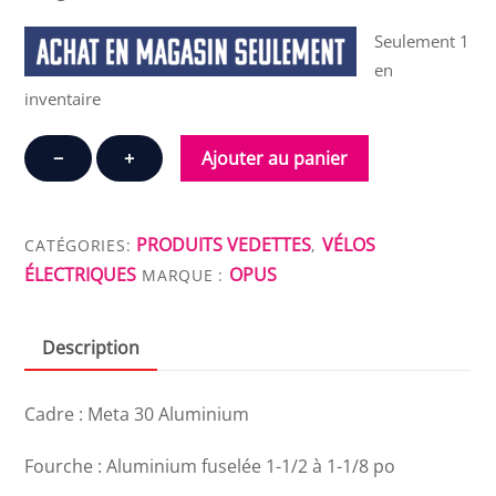
Seulement 1
en
inventaire
quantité
−
+
Ajouter au panier
de
OPUS
CONNECT
PRODUITS VEDETTES
VÉLOS
CATÉGORIES:
,
5000
ÉLECTRIQUES
OPUS
MARQUE :
Description
Cadre : Meta 30 Aluminium
Fourche : Aluminium fuselée 1-1/2 à 1-1/8 po