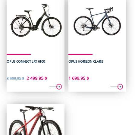
OPUS CONNECT LRT 6100
OPUS HORIZON CLARIS
Le
Le
2 499,95
$
1 699,95
$
3 999,95
$
prix
prix
initial
actuel
était :
est :
3
2
999,95 $.
499,95 $.