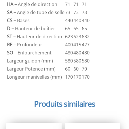
HA –
Angle de direction
71
71
71
SA –
Angle de tube de selle
73
73
73
CS –
Bases
440
440
440
D –
Hauteur de boîtier
65
65
65
ST –
Hauteur de direction
623
623
632
RE –
Profondeur
400
415
427
SO –
Enfourchement
480
480
480
Largeur guidon (mm)
580
580
580
Largeur Potence (mm)
60
60
70
Longeur manivelles (mm)
170
170
170
Produits similaires