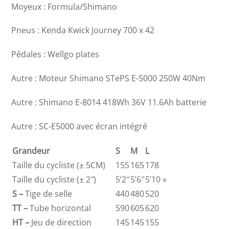
Moyeux : Formula/Shimano
Pneus : Kenda Kwick Journey 700 x 42
Pédales : Wellgo plates
Autre : Moteur Shimano STePS E-5000 250W 40Nm
Autre : Shimano E-8014 418Wh 36V 11.6Ah batterie
Autre : SC-E5000 avec écran intégré
Grandeur
S
M
L
Taille du cycliste (± 5CM)
155
165
178
Taille du cycliste (± 2″)
5’2″
5’6″
5’10 »
S –
Tige de selle
440
480
520
TT –
Tube horizontal
590
605
620
HT –
Jeu de direction
145
145
155