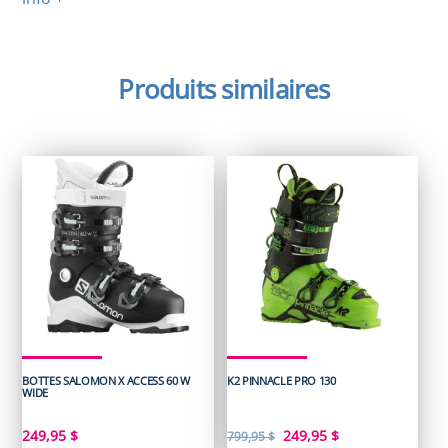
Produits similaires
BOTTES SALOMON X ACCESS 60 W
K2 PINNACLE PRO 130
WIDE
Le
Le
249,95
$
249,95
$
799,95
$