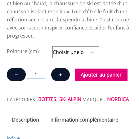
et bien au chaud, la chaussure de ski est dotée d’un
chausson isolant moelleux. Loin d’être le fruit d’une
réflexion secondaire, la Speedmachine J1 est conçue
avec soins pour inspirer confiance et aider l’enfant à
progresser.
Pointure (cm)
quantité
−
+
Ajouter au panier
de
NORDICA
SPEEDMACHINE
BOTTES
SKI ALPIN
NORDICA
CATÉGORIES:
,
MARQUE :
J1
Description
Information complémentaire
info +