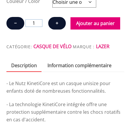
Couleur / Color
quantité
−
+
Ajouter au panier
de
LAZER
NUTZ
CASQUE DE VÉLO
LAZER
CATÉGORIE:
MARQUE :
KINETICORE
JUNIOR
Description
Information complémentaire
- Le Nutz KinetiCore est un casque unisize pour
enfants doté de nombreuses fonctionnalités.
- La technologie KinetiCore intégrée offre une
protection supplémentaire contre les chocs rotatifs
en cas d'accident.