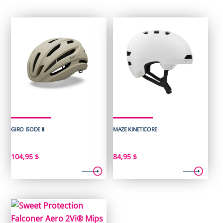
GIRO ISODE II
MAZE KINETICORE
104,95
$
84,95
$