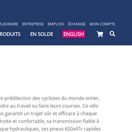
S JOINDRE
ENTREPRISE
EMPLOIS
ÉCHANGE
MON COMPTE
Cart
Searc
PRODUITS
EN SOLDE
ENGLISH
de prédilection des cyclistes du monde entier,
endre au travail ou faire leurs courses. Ce vélo
us garantit un trajet sûr et efficace à chaque
roite et confortable, sa transmission fiable à
disque hydrauliques, ses pneus 650x47c rapides