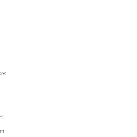
ses
es
mm