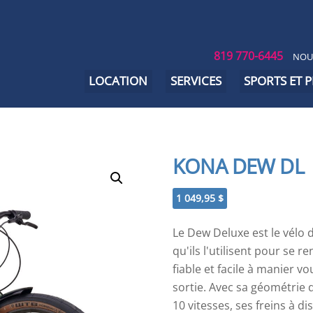
819 770-6445
NOU
LOCATION
SERVICES
SPORTS ET 
KONA DEW DL
1 049,95
$
Le Dew Deluxe est le vélo 
qu'ils l'utilisent pour se r
fiable et facile à manier vo
sortie. Avec sa géométrie d
10 vitesses, ses freins à 