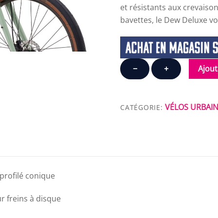
et résistants aux crevaiso
bavettes, le Dew Deluxe vo
quantité
−
+
Ajout
de
KONA
DEW
VÉLOS URBAI
CATÉGORIE:
DL
rofilé conique
 freins à disque