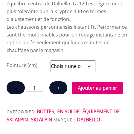
équilibre central de Dalbello. La 120 est légèrement
plus tolérante que la Krypton 130 en termes
d'ajustement et de fonction.
Les chaussons personnalisés Instant Fit Performance
sont thermoformables pour un rodage instantané en
option après seulement quelques minutes de
chauffage par le magasin
Pointure (cm)
quantité
−
+
Ajouter au panier
de
Dalbello
Krypton
BOTTES
EN SOLDE
ÉQUIPEMENT DE
CATÉGORIES:
,
,
120
SKI ALPIN
SKI ALPIN
DALBELLO
,
MARQUE :