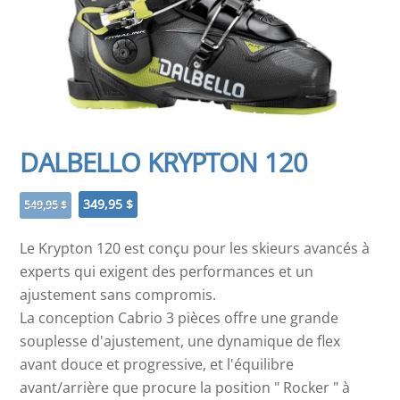
DALBELLO KRYPTON 120
Le
Le
349,95
$
549,95
$
prix
prix
initial
actuel
Le Krypton 120 est conçu pour les skieurs avancés à
était :
est :
experts qui exigent des performances et un
549,95 $.
349,95 $.
ajustement sans compromis.
La conception Cabrio 3 pièces offre une grande
souplesse d'ajustement, une dynamique de flex
avant douce et progressive, et l'équilibre
avant/arrière que procure la position " Rocker " à