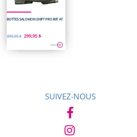
BOTTES SALOMON SHIFT PRO 80T AT
Le
Le
299,95
$
399,95
$
prix
prix
initial
actuel
était :
est :
399,95 $.
299,95 $.
SUIVEZ-NOUS