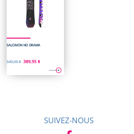
SALOMON NO DRAMA
Le
Le
389,95
$
549,95
$
prix
prix
initial
actuel
était :
est :
549,95 $.
389,95 $.
SUIVEZ-NOUS