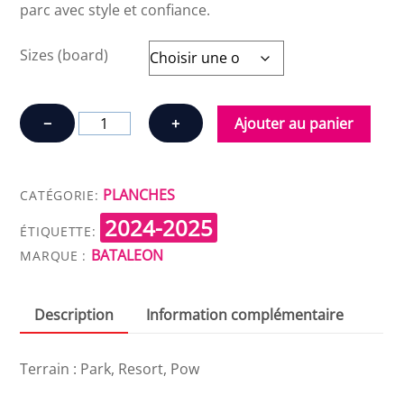
parc avec style et confiance.
Sizes (board)
quantité
−
+
Ajouter au panier
de
BATALEON
STUNTWOOD
PLANCHES
CATÉGORIE:
2024-2025
ÉTIQUETTE:
BATALEON
MARQUE :
Description
Information complémentaire
Terrain : Park, Resort, Pow