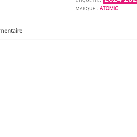
-
ÉTIQUETTE:
ATOMIC
FIXATIONS
MARQUE :
M10
GW
mentaire