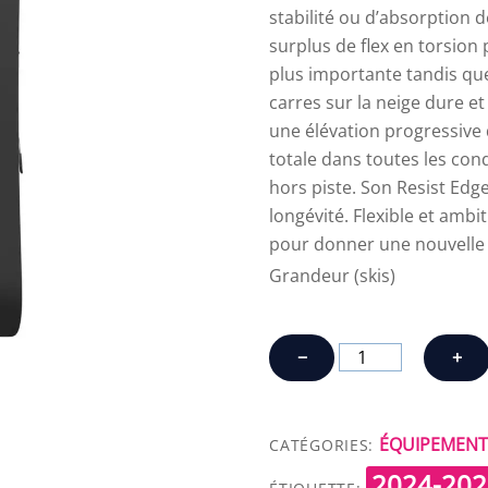
stabilité ou d’absorption d
surplus de flex en torsion
plus importante tandis qu
carres sur la neige dure e
une élévation progressive 
totale dans toutes les cond
hors piste. Son Resist Edg
longévité. Flexible et ambit
pour donner une nouvelle 
Grandeur (skis)
quantité
−
+
de
ATOMIC
MAVEN
ÉQUIPEMENT 
CATÉGORIES:
84
2024-202