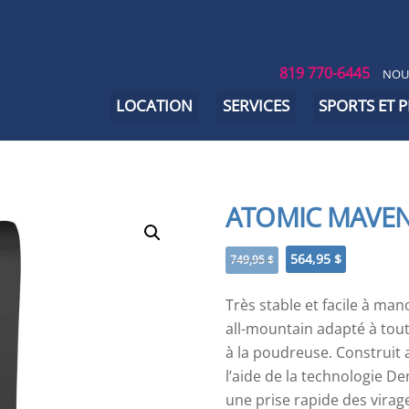
819 770-6445
NOU
LOCATION
SERVICES
SPORTS ET 
ATOMIC MAVEN 
Le
Le
564,95
$
749,95
$
prix
prix
initial
actuel
Très stable et facile à ma
était :
est :
all-mountain adapté à tout
749,95 $.
564,95 $.
à la poudreuse. Construit
l’aide de la technologie D
une prise rapide des virag