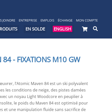
S JOINDRE
ENTREPRISE
EMPLOIS
ÉCHANGE
MON COMPTE
Cart
Searc
PRODUITS
EN SOLDE
ENGLISH
84 - FIXATIONS M10 GW
nœuvrer, l’Atomic Maven 84 est un ski polyvalent
es les conditions de neige, des pistes damées
 avec un noyau Light Woodcore en peuplier à
ensolite, le poids du Maven 84 est optimisé pour
es et une manipulation fluide sans sacrifice de