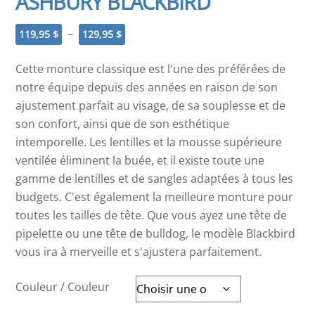
ASHBURY BLACKBIRD
Plage
–
119,95
$
129,95
$
de
prix :
Cette monture classique est l'une des préférées de
119,95 $
notre équipe depuis des années en raison de son
à
ajustement parfait au visage, de sa souplesse et de
129,95 $
son confort, ainsi que de son esthétique
intemporelle. Les lentilles et la mousse supérieure
ventilée éliminent la buée, et il existe toute une
gamme de lentilles et de sangles adaptées à tous les
budgets. C'est également la meilleure monture pour
toutes les tailles de tête. Que vous ayez une tête de
pipelette ou une tête de bulldog, le modèle Blackbird
vous ira à merveille et s'ajustera parfaitement.
Couleur / Couleur