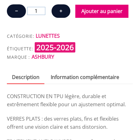
quantité
−
+
Ajouter au panier
de
ASHBURY
BLACKBIRD
LUNETTES
CATÉGORIE:
2025-2026
ÉTIQUETTE:
ASHBURY
MARQUE :
Description
Information complémentaire
CONSTRUCTION EN TPU légère, durable et
extrêmement flexible pour un ajustement optimal.
VERRES PLATS : des verres plats, fins et flexibles
offrent une vision claire et sans distorsion.