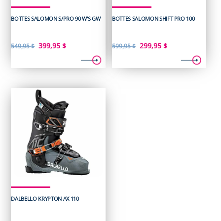
BOTTES SALOMON S/PRO 90 W'S GW
BOTTES SALOMON SHIFT PRO 100
Le
Le
Le
Le
399,95
$
299,95
$
549,95
$
599,95
$
prix
prix
prix
prix
initial
actuel
initial
actuel
était :
est :
était :
est :
549,95 $.
399,95 $.
599,95 $.
299,95 $.
DALBELLO KRYPTON AX 110