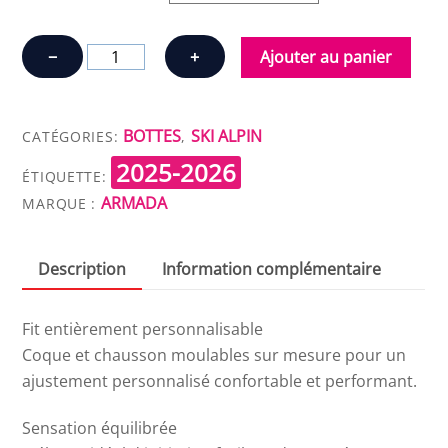
quantité
−
+
Ajouter au panier
de
ARMADA
AR
BOTTES
SKI ALPIN
CATÉGORIES:
,
ONE
2025-2026
90
ÉTIQUETTE:
ARMADA
MV
MARQUE :
Description
Information complémentaire
Fit entièrement personnalisable
Coque et chausson moulables sur mesure pour un
ajustement personnalisé confortable et performant.
Sensation équilibrée