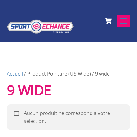
Skip
to
Cart
content
Men
Accueil
/ Product Pointure (US Wide) / 9 wide
9 WIDE
Aucun produit ne correspond à votre
sélection.