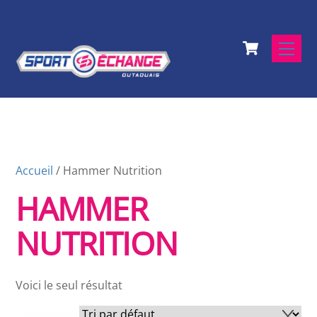
Skip
to
Cart
content
Men
Accueil
/ Hammer Nutrition
HAMMER
NUTRITION
Voici le seul résultat