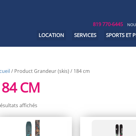
819 770-6445
NOU
LOCATION
SERVICES
SPORTS ET 
cueil
/ Product Grandeur (skis) / 184 cm
184 CM
résultats affichés