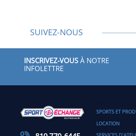
SUIVEZ-NOUS
INSCRIVEZ-VOUS
À NOTRE
INFOLETTRE
SPORTS ET PROD
LOCATION
819 770-6445
SERVICES D'ATEL