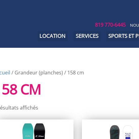
819 770-6445
NOU
LOCATION
SERVICES
SPORTS ET 
cueil
/ Grandeur (planches) / 158 cm
158 CM
résultats affichés