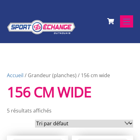
Skip
to
Cart
content
Men
Accueil
/ Grandeur (planches) / 156 cm wide
156 CM WIDE
5 résultats affichés