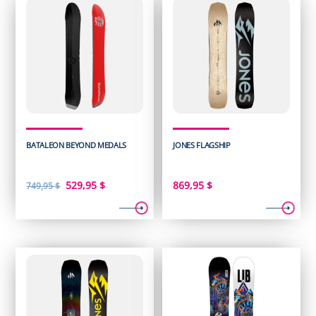
BATALEON BEYOND MEDALS
JONES FLAGSHIP
Le
Le
529,95
$
869,95
$
749,95
$
prix
prix
initial
actuel
était :
est :
749,95 $.
529,95 $.