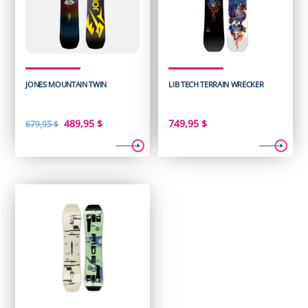
JONES MOUNTAIN TWIN
LIB TECH TERRAIN WRECKER
Le
Le
489,95
$
749,95
$
679,95
$
prix
prix
initial
actuel
était :
est :
679,95 $.
489,95 $.