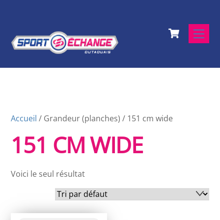
Skip
to
Cart
content
Men
Accueil
/ Grandeur (planches) / 151 cm wide
151 CM WIDE
Voici le seul résultat