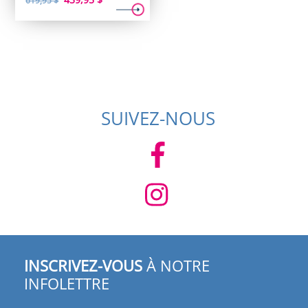
619,95
$
prix
prix
initial
actuel
était :
est :
619,95 $.
439,95 $.
SUIVEZ-NOUS
INSCRIVEZ-VOUS
À NOTRE
INFOLETTRE