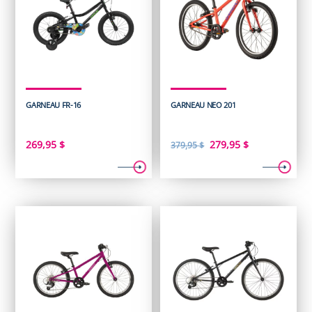
GARNEAU FR-16
GARNEAU NEO 201
Le
Le
269,95
$
279,95
$
379,95
$
prix
prix
initial
actuel
était :
est :
379,95 $.
279,95 $.