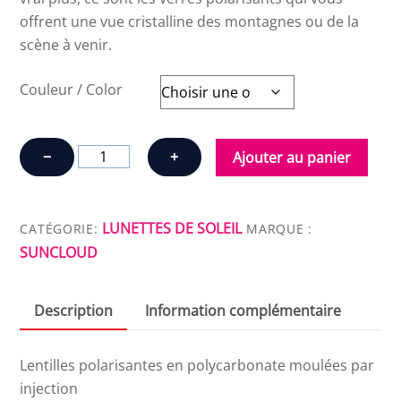
offrent une vue cristalline des montagnes ou de la
scène à venir.
Couleur / Color
quantité
−
+
Ajouter au panier
de
SUNCLOUD
BOONE
LUNETTES DE SOLEIL
CATÉGORIE:
MARQUE :
POLARISÉ
SUNCLOUD
Description
Information complémentaire
Lentilles polarisantes en polycarbonate moulées par
injection