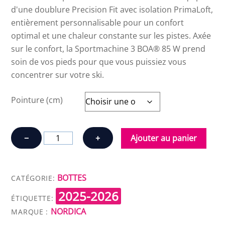
d'une doublure Precision Fit avec isolation PrimaLoft,
entièrement personnalisable pour un confort
optimal et une chaleur constante sur les pistes. Axée
sur le confort, la Sportmachine 3 BOA® 85 W prend
soin de vos pieds pour que vous puissiez vous
concentrer sur votre ski.
Pointure (cm)
quantité
−
+
Ajouter au panier
de
NORDICA
SPORTMACHINE
BOTTES
CATÉGORIE:
3
2025-2026
85
ÉTIQUETTE:
NORDICA
W
MARQUE :
BOA