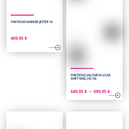
FIXATIONS MARKER JESTER 16
409,95
$
FIXATIONS SALOMON S/LAB
SHIFT MNC (10-13)
Plage
–
649,95
$
699,95
$
de
prix :
649,95 $
à
699,95 $