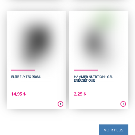
ELITE FLY TEX 950ML
HAMMER NUTRTION - GEL
ENÉRGÉTIQUE
14,95
$
2,25
$
VOIR PLUS