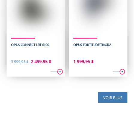
OPUS CONNECT LRT 6100
OPUS FORTITUDE TIAGRA
Le
Le
2 499,95
$
1 999,95
$
3 999,95
$
prix
prix
initial
actuel
était :
est :
3
2
VOIR PLUS
999,95 $.
499,95 $.