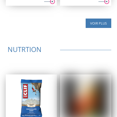
initial
actuel
initial
actuel
était :
est :
était :
est :
749,95 $.
529,95 $.
369,95 $.
279,95 $.
VOIR PLUS
NUTRTION