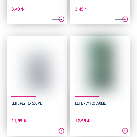
3,49
$
3,49
$
ELITE FLY TEX 550ML
ELITE FLY TEX 750ML
11,95
$
12,95
$